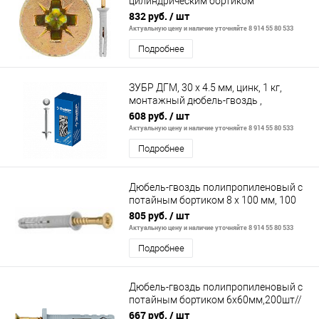
цилиндрическим бортиком
8х120мм,100шт// СИБРТЕХ
832 руб.
/ шт
Актуальную цену и наличие уточняйте 8 914 55 80 533
Подробнее
ЗУБР ДГМ, 30 x 4.5 мм, цинк, 1 кг,
монтажный дюбель-гвоздь ,
Профессионал (3063-45-30-1)
608 руб.
/ шт
Актуальную цену и наличие уточняйте 8 914 55 80 533
Подробнее
Дюбель-гвоздь полипропиленовый с
потайным бортиком 8 х 100 мм, 100
шт.// Сибртех
805 руб.
/ шт
Актуальную цену и наличие уточняйте 8 914 55 80 533
Подробнее
Дюбель-гвоздь полипропиленовый с
потайным бортиком 6х60мм,200шт//
СИБРТЕХ
667 руб.
/ шт