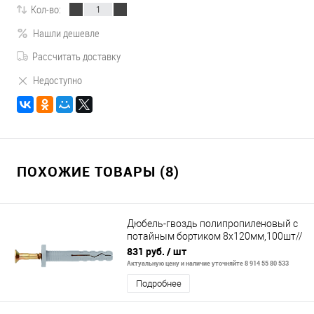
Кол-во:
Нашли дешевле
Рассчитать доставку
Недоступно
ПОХОЖИЕ ТОВАРЫ (8)
Дюбель-гвоздь полипропиленовый с
потайным бортиком 8х120мм,100шт//
СИБРТЕХ
831 руб.
/ шт
Актуальную цену и наличие уточняйте 8 914 55 80 533
Подробнее