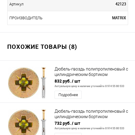
42123
Артикул
MATRIX
ПРОИЗВОДИТЕЛЬ
ПОХОЖИЕ ТОВАРЫ (8)
Дюбель-гвоздь полипропиленовый с
цилиндрическим бортиком
8х120мм,100шт// СИБРТЕХ
832 руб.
/ шт
Актуальную цену и наличие уточняйте 8 914 55 80 533
Подробнее
Дюбель-гвоздь полипропиленовый с
цилиндрическим бортиком
8х100мм,100шт// СИБРТЕХ
732 руб.
/ шт
Актуальную цену и наличие уточняйте 8 914 55 80 533