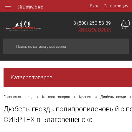
Вход
Регистрация
Определение
8 (800) 250-58-89
0
Заказать звонок
Каталог товаров
•
•
•
•
Главная страница
Каталог товаров
Крепеж
Дюбель-гвозди
Дюбель-гвоздь полипропиленовый с п
СИБРТЕХ в Благовещенске