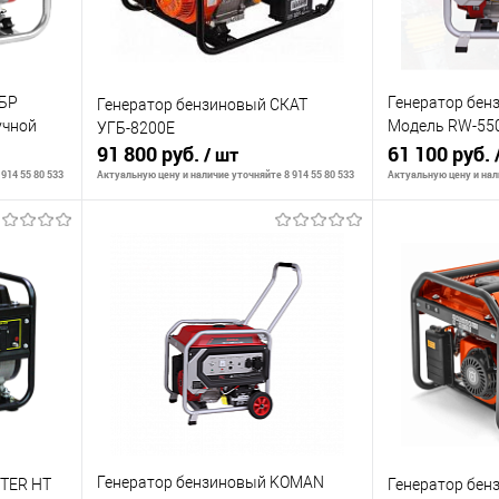
УБР
Генератор бе
Генератор бензиновый СКАТ
учной
Модель RW-5500
УГБ-8200E
2 В
91 800 руб.
5000Вт-5500Вт,
61 100 руб.
/ шт
эл. старте
914 55 80 533
Актуальную цену и наличие уточняйте 8 914 55 80 533
Актуальную цену и нали
В корзину
К сравнению
К сравнению
аличии
В избранное
В наличии
В избранное
Генератор бензиновый KOMAN
UTER HT
Генератор бен