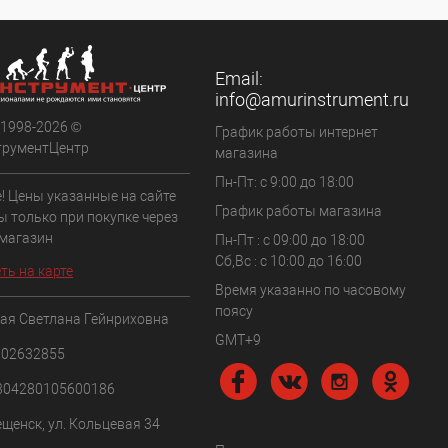
Email:
info@amurinstrument.ru
 1998-2026 ©
График работы интернет
трументЦентр
магазина
Пн-Пт: с 9:00 до 18:00
! Цены указанные на сайте
График работы магазина
ы только при покупке через
 магазин
Пн-Пт : с 09:00 до 18:00
Сб,Вс : c 10:00 до 16:00
ть на карте
Время указанно по часовому
поясу
ая Светлана Гейнриховна
GMT+9
102632855
304280105600186
ещенск, ул. Кольцевая 34