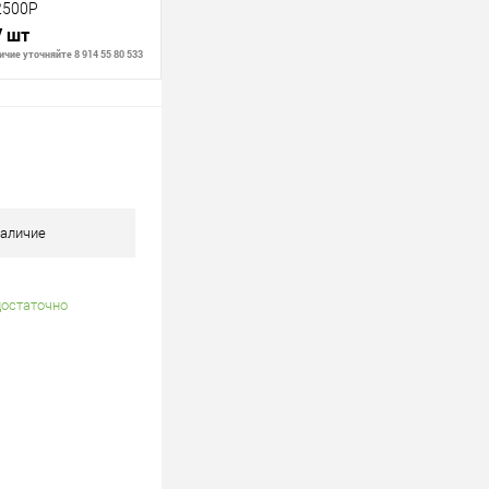
2500P
/ шт
чие уточняйте 8 914 55 80 533
В корзину
В наличии
аличие
достаточно