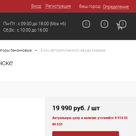
Вход
Регистрация
Ваш город:
Определение
Пн-Пт : с 09:00 до 18:00
(Мск +6)
0
0
0
Сб,Вс : c 10:00 до 16:00
•
аторы бензиновые
Блок автоматического ввода резерва
нске
19 990 руб.
/ шт
Актуальную цену и наличие уточняйте 8 914 55
80 533