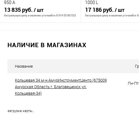
950 A
1000 L
13 835 руб.
17 186 руб.
/ шт
/ шт
Актуальную цену и наличие уточняйте 8 914 55 80 533
Актуальную цену и наличие уточняйте 8 
В корзину
В корзину
НАЛИЧИЕ В МАГАЗИНАХ
К сравнению
К сравнению
В избранное
В наличии
В избранное
В н
Название
Г
Кольцевая 34 м-н АмурИнструментЦентр (675009
Пн-Пт 
Амурская Область г. Благовещенск ул.
Кольцевая-34)
загрузка карты...