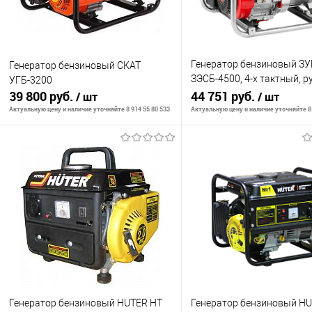
Генератор бензиновый З
Генератор бензиновый СКАТ
ЗЭСБ-4500, 4-х тактный, р
УГБ-3200
39 800 руб.
пуск, 4500/4000 Вт, 220/1
44 751 руб.
/ шт
/ шт
Актуальную цену и наличие уточняйте 8 914 55 80 533
Актуальную цену и наличие уточняйте 8 
В корзину
В корзину
К сравнению
К сравнению
В избранное
В наличии
В избранное
В н
Генератор бензиновый HUTER HT
Генератор бензиновый H