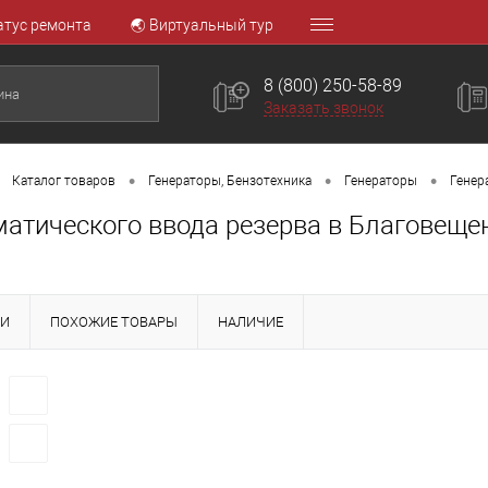
атус ремонта
🌏 Виртуальный тур
8 (800) 250-58-89
Заказать звонок
•
•
•
Каталог товаров
Генераторы, Бензотехника
Генераторы
Генер
матического ввода резерва в Благовеще
КИ
ПОХОЖИЕ ТОВАРЫ
НАЛИЧИЕ