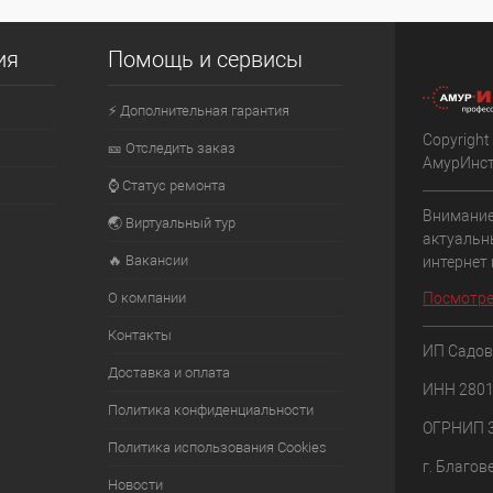
ия
Помощь и сервисы
⚡ Дополнительная гарантия
Copyright
🎫 Отследить заказ
АмурИнс
⌚ Статус ремонта
Внимание
🌏 Виртуальный тур
актуальн
🔥 Вакансии
интернет
О компании
Посмотре
Контакты
ИП Садов
Доставка и оплата
ИНН 280
Политика конфиденциальности
ОГРНИП 
Политика использования Cookies
г. Благов
Новости