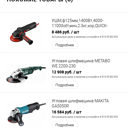
УШМ,ф125мм,1400Вт,4000-
11000об\мин,2.3кг,кор,QUICK-
FIX,быстр.кожух,пл.пуск,пост.обороты,
8 486 руб.
/ шт
Актуальную цену и наличие уточняйте 8 914 55 80 533
Подробнее
Угловая шлифмашина METABO
WE 2200-230
12 908 руб.
/ шт
Актуальную цену и наличие уточняйте 8 914 55 80 533
Подробнее
Угловая шлифмашина MAKITA
GA5050R
16 584 руб.
/ шт
Актуальную цену и наличие уточняйте 8 914 55 80 533
Подробнее