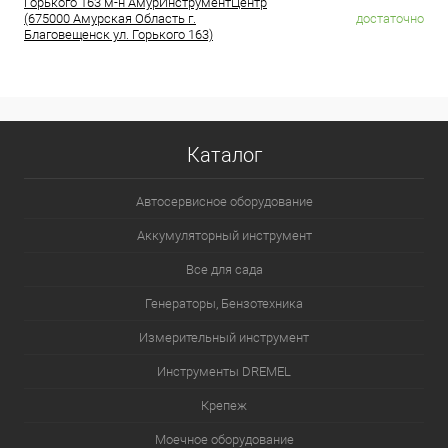
Горького 163 м-н АмурИнструментЦентр
(675000 Амурская Область г.
достаточно
Благовещенск ул. Горького 163)
Каталог
Автосервисное оборудование
Аккумуляторный инструмент
Все для сада
Генераторы, Бензотехника
Измерительный инструмент
Инструменты DREMEL
Крепеж
Моечное оборудование