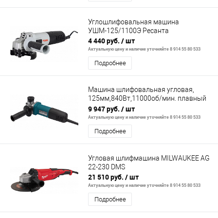
Углошлифовальная машина
УШМ-125/1100Э Ресанта
4 440 руб.
/ шт
Актуальную цену и наличие уточняйте 8 914 55 80 533
Подробнее
Машина шлифовальная угловая,
125мм,840Вт,11000об/мин. плавный
пуск, функция антирестарта
9 947 руб.
/ шт
Актуальную цену и наличие уточняйте 8 914 55 80 533
Подробнее
Угловая шлифмашина MILWAUKEE AG
22-230 DMS
21 510 руб.
/ шт
Актуальную цену и наличие уточняйте 8 914 55 80 533
Подробнее