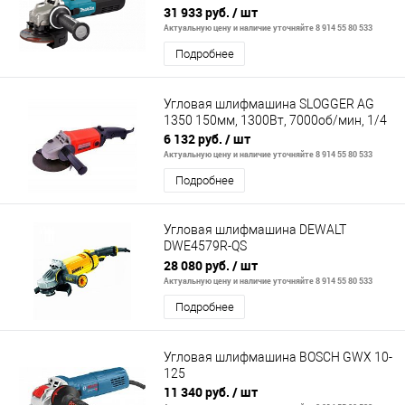
AFT, тормоз, защ. от непр. пуска
31 933 руб.
/ шт
Актуальную цену и наличие уточняйте 8 914 55 80 533
Подробнее
Угловая шлифмашина SLOGGER AG
1350 150мм, 1300Вт, 7000об/мин, 1/4
6 132 руб.
/ шт
Актуальную цену и наличие уточняйте 8 914 55 80 533
Подробнее
Угловая шлифмашина DEWALT
DWE4579R-QS
230мм,2600Вт,DES,с.щ,вы. 0,б/к,5.9к
28 080 руб.
/ шт
Актуальную цену и наличие уточняйте 8 914 55 80 533
Подробнее
Угловая шлифмашина BOSCH GWX 10-
125
11 340 руб.
/ шт