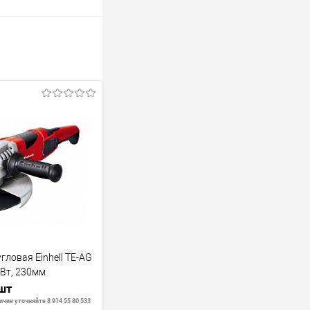
ловая Einhell TE-AG
0Вт, 230мм
 шт
чие уточняйте 8 914 55 80 533