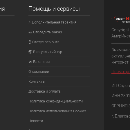
К сравнению
К сравнению
ия
Помощь и сервисы
аличии
В избранное
В наличии
В избранное
⚡ Дополнительная гарантия
Copyright
🎫 Отследить заказ
АмурИнс
⌚ Статус ремонта
Внимание
🌏 Виртуальный тур
актуальн
🔥 Вакансии
интернет
О компании
Посмотре
Контакты
ИП Садов
Доставка и оплата
ИНН 280
Политика конфиденциальности
ОГРНИП 
Политика использования Cookies
г. Благов
Новости