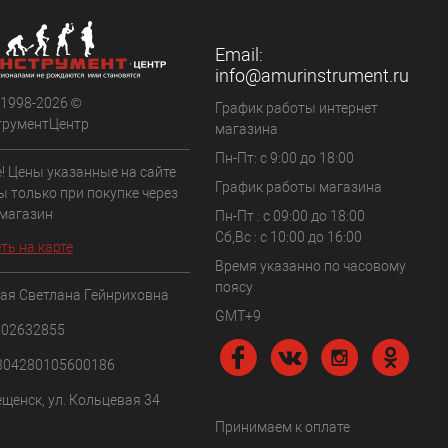
В наличии
Email:
info@amurinstrument.ru
 1998-2026 ©
График работы интернет
трументЦентр
магазина
Пн-Пт: с 9:00 до 18:00
! Цены указанные на сайте
График работы магазина
ы только при покупке через
 магазин
Пн-Пт : с 09:00 до 18:00
Сб,Вс : c 10:00 до 16:00
ть на карте
Время указанно по часовому
поясу
ая Светлана Гейнриховна
GMT+9
102632855
304280105600186
ещенск, ул. Кольцевая 34
Принимаем к оплате