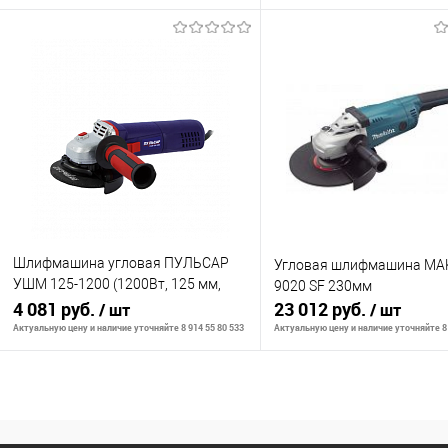
В корзину
В корзину
К сравнению
К сравнению
В избранное
В наличии
В избранное
В н
Шлифмашина угловая ПУЛЬСАР
Угловая шлифмашина MA
УШМ 125-1200 (1200Вт, 125 мм,
9020 SF 230мм
11000об/мин, 2,45кг)
4 081 руб.
23 012 руб.
/ шт
/ шт
Актуальную цену и наличие уточняйте 8 914 55 80 533
Актуальную цену и наличие уточняйте 8 
В корзину
В корзину