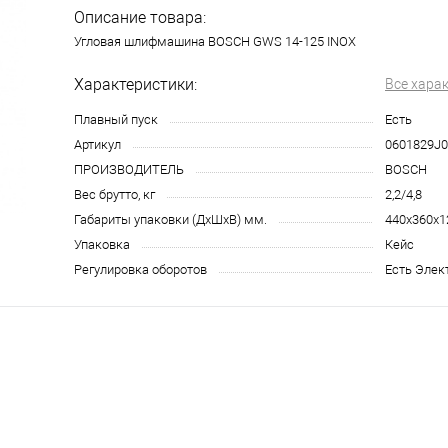
Описание товара:
Угловая шлифмашина BOSCH GWS 14-125 INOX
Характеристики:
Все хара
Плавный пуск
Есть
Артикул
0601829J0
ПРОИЗВОДИТЕЛЬ
BOSCH
Вес брутто, кг
2,2/4,8
Габариты упаковки (ДхШхВ) мм.
440х360х1
Упаковка
Кейс
Регулировка оборотов
Есть Элек