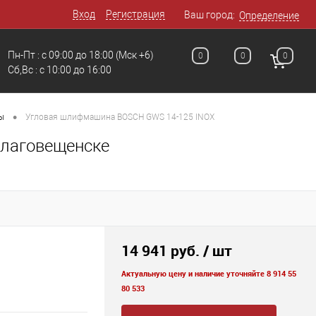
Вход
Регистрация
Ваш город:
Определение
Пн-Пт : с 09:00 до 18:00
(Мск +6)
0
0
0
Сб,Вс : c 10:00 до 16:00
•
ы
Угловая шлифмашина BOSCH GWS 14-125 INOX
Благовещенске
14 941 руб.
/ шт
Актуальную цену и наличие уточняйте 8 914 55
80 533