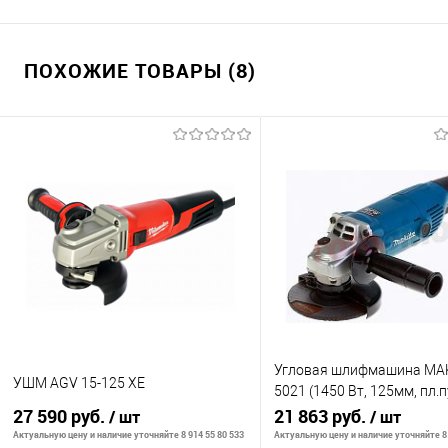
ПОХОЖИЕ ТОВАРЫ (8)
Угловая шлифмашина MA
УШМ AGV 15-125 XE
5021 (1450 Вт, 125мм, пл.п
27 590 руб.
1,4кг, коробка)
21 863 руб.
/ шт
/ шт
Актуальную цену и наличие уточняйте 8 914 55 80 533
Актуальную цену и наличие уточняйте 8 