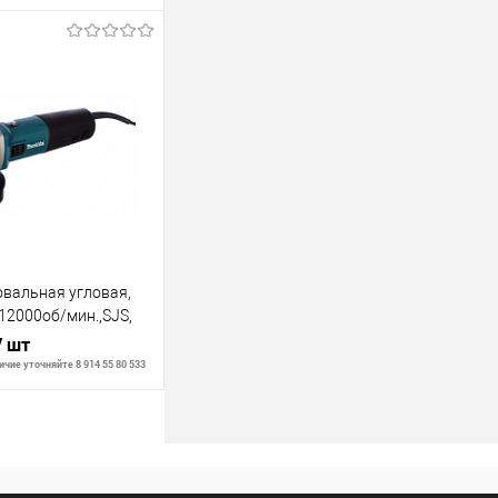
В корзину
В наличии
вальная угловая,
12000об/мин.,SJS,
/ шт
чие уточняйте 8 914 55 80 533
В корзину