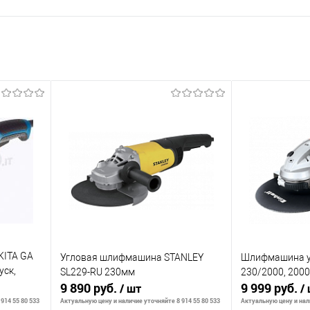
KITA GA
Угловая шлифмашина STANLEY
Шлифмашина уг
уск,
SL229-RU 230мм
230/2000, 200
9 890 руб.
9 999 руб.
/ шт
/
914 55 80 533
Актуальную цену и наличие уточняйте 8 914 55 80 533
Актуальную цену и нали