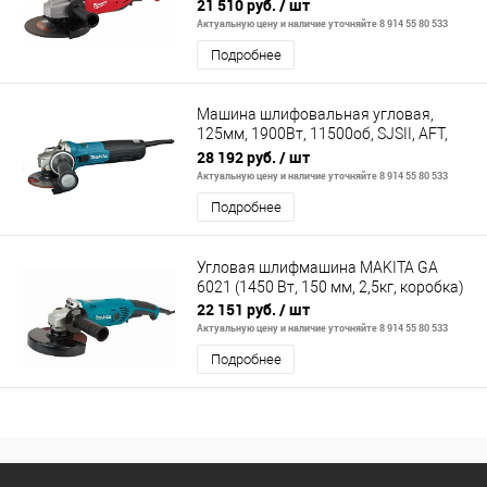
21 510 руб.
/ шт
Актуальную цену и наличие уточняйте 8 914 55 80 533
Подробнее
Машина шлифовальная угловая,
125мм, 1900Вт, 11500об, SJSII, AFT,
защ. от непр. пуска, поддерж. об-то
28 192 руб.
/ шт
Актуальную цену и наличие уточняйте 8 914 55 80 533
Подробнее
Угловая шлифмашина MAKITA GA
6021 (1450 Вт, 150 мм, 2,5кг, коробка)
22 151 руб.
/ шт
Актуальную цену и наличие уточняйте 8 914 55 80 533
Подробнее