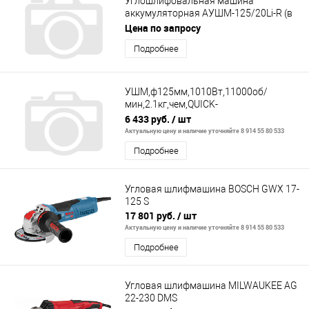
Углошлифовальная машина
аккумуляторная АУШМ-125/20Li-R (в
комплекте 1 АКБ и ЗУ) ЕА+ в кейсе
Цена по запросу
Ресанта
Подробнее
УШМ,ф125мм,1010Вт,11000об/
мин,2.1кг,чем,QUICK-
FIX,быстр.кожух,пл.пуск,антирестарт
6 433 руб.
/ шт
Актуальную цену и наличие уточняйте 8 914 55 80 533
Подробнее
Угловая шлифмашина BOSCH GWX 17-
125 S
17 801 руб.
/ шт
Актуальную цену и наличие уточняйте 8 914 55 80 533
Подробнее
Угловая шлифмашина MILWAUKEE AG
22-230 DMS