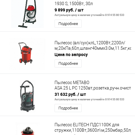
1930 S, 1500Вт, 30л
9 899 руб.
/ шт
Актуальную цену и наличие уточняйте 8 914 55 80 533
Подробнее
Пылесос (вл/сух)клL,1200Вт,2200л/
м,20кПа,60л,шланг40ммх3.0м,11.5кг,ко
Цена по запросу
Подробнее
Пылесос METABO
ASA 25 L PC 1250вт,розетка,ручн.очистк
31 632 руб.
/ шт
Актуальную цену и наличие уточняйте 8 914 55 80 533
Подробнее
Пылесос ELITECH ПДС1100К для
стружки,1100Вт,3600л\м,250мбар,50л,ш