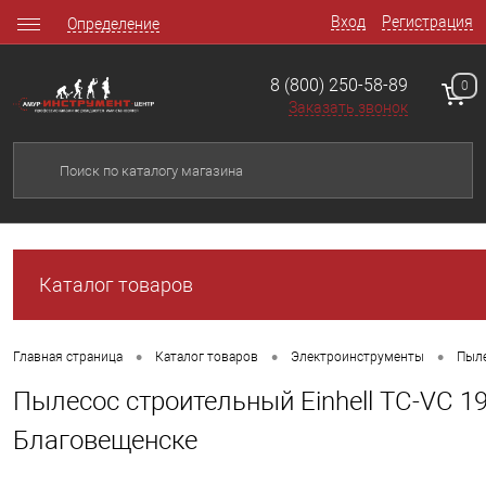
Вход
Регистрация
Определение
8 (800) 250-58-89
0
Заказать звонок
Каталог товаров
•
•
•
Главная страница
Каталог товаров
Электроинструменты
Пыл
Пылесос строительный Einhell TC-VC 19
Благовещенске