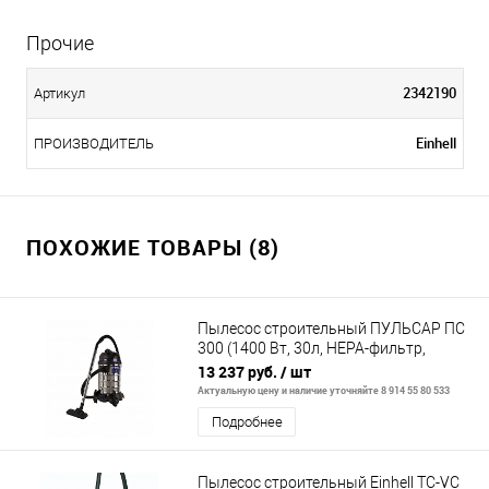
Прочие
2342190
Артикул
Einhell
ПРОИЗВОДИТЕЛЬ
ПОХОЖИЕ ТОВАРЫ (8)
Пылесос строительный ПУЛЬСАР ПС
300 (1400 Вт, 30л, HEPA-фильтр,
розетка до 2000 Вт, шланг 3м, 9,3кг)
13 237 руб.
/ шт
Актуальную цену и наличие уточняйте 8 914 55 80 533
Подробнее
Пылесос строительный Einhell TC-VC