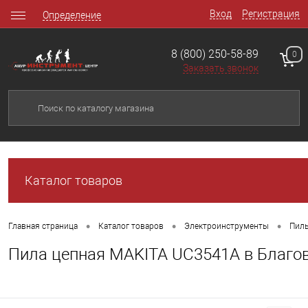
Вход
Регистрация
Определение
8 (800) 250-58-89
0
Заказать звонок
Каталог товаров
•
•
•
Главная страница
Каталог товаров
Электроинструменты
Пил
Пила цепная MAKITA UC3541A в Благо