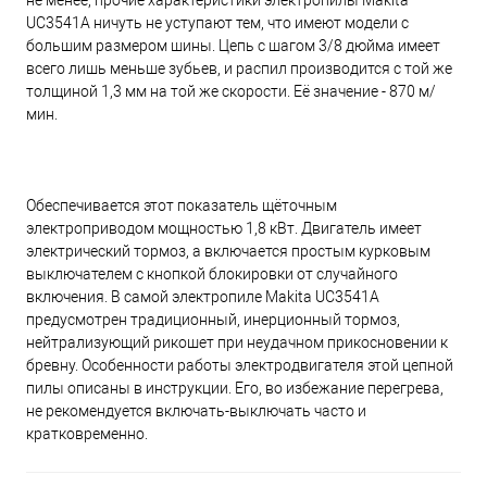
не менее, прочие характеристики электропилы Makita
UC3541A ничуть не уступают тем, что имеют модели с
большим размером шины. Цепь с шагом 3/8 дюйма имеет
всего лишь меньше зубьев, и распил производится с той же
толщиной 1,3 мм на той же скорости. Её значение - 870 м/
мин.
Обеспечивается этот показатель щёточным
электроприводом мощностью 1,8 кВт. Двигатель имеет
электрический тормоз, а включается простым курковым
выключателем с кнопкой блокировки от случайного
включения. В самой электропиле Makita UC3541A
предусмотрен традиционный, инерционный тормоз,
нейтрализующий рикошет при неудачном прикосновении к
бревну. Особенности работы электродвигателя этой цепной
пилы описаны в инструкции. Его, во избежание перегрева,
не рекомендуется включать-выключать часто и
кратковременно.