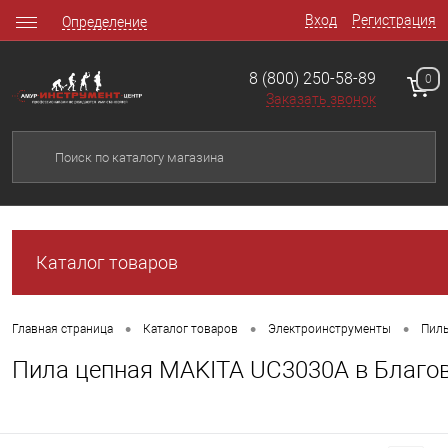
Вход
Регистрация
Определение
8 (800) 250-58-89
0
Заказать звонок
Каталог товаров
•
•
•
Главная страница
Каталог товаров
Электроинструменты
Пил
Пила цепная MAKITA UC3030A в Благо