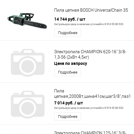
Пила цепная BOSCH UniversalChain 35
14 744 руб.
/ шт
Актуальную цену и наличие уточняйте 8 914 55 80 533
Подробнее
Электропила CHAMPION 620-16" 3/8-
1,3-56 (2кВт 4,5кг)
Цена по запросу
Подробнее
Пила
цепная,2000Вт,шина41см,шаг3/8",паз1.3
распол. дв-ля
7 014 руб.
/ шт
Актуальную цену и наличие уточняйте 8 914 55 80 533
Подробнее
Электропила CHAMPION 125-16" 3/8-