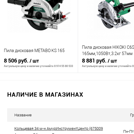
К сравнению
К сравнению
В избранное
В наличии
В избранное
В н
Пила дисковая HIKOKI C6
Пила дисковая METABO KS 165
165мм,1050Вт,3.2кг 57мм
8 506 руб.
8 881 руб.
/ шт
/ шт
Актуальную цену и наличие уточняйте 8 914 55 80 533
Актуальную цену и наличие уточняйте 8 
В корзину
В корзину
НАЛИЧИЕ В МАГАЗИНАХ
К сравнению
К сравнению
В избранное
В наличии
В избранное
В н
Название
Г
Кольцевая 34 м-н АмурИнструментЦентр (675009
Пн-Пт 