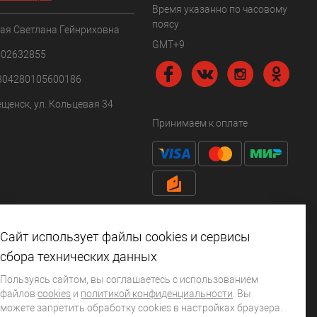
Время указанно по часовому
поясу
ая Светлана Гейнриховна
GMT+9
102632855
304280105600186
ещенск, ул. Кольцевая 34
Принимаем к оплате
Сайт использует файлы cookies и сервисы
сбора технических данных
Пользуясь сайтом, вы соглашаетесь с использованием
файлов
cookies
и
политикой конфиденциальности
. Вы
можете запретить обработку сookies в настройках браузера.