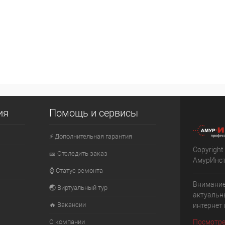
ия
Помощь и сервисы
⚡ Дополнительная гарантия
Copyright
🎫 Отследить заказ
АмурИнс
⌚ Статус ремонта
Внимание
🌏 Виртуальный тур
актуальн
🔥 Вакансии
интернет
О компании
Посмотре