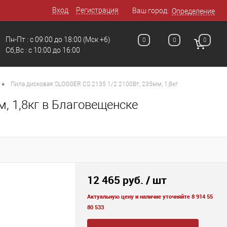
Вход
Регистрация
Ваш город:
Определение
Пн-Пт : с 09:00 до 18:00
(Мск +6)
0
0
0
Сб,Вс : c 10:00 до 16:00
•
Пила дисковая SLOGGER CS 2135 1/2 2100Вт, 235мм, 1,8кг
, 1,8кг в Благовещенске
12 465 руб.
/ шт
Актуальную цену и наличие уточняйте 8 914 55
80 533