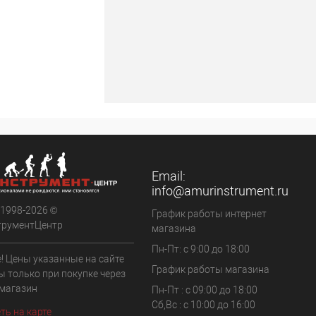
Email:
info@amurinstrument.ru
 1998-2026 ©
График работы интернет
трументЦентр
магазина
Пн-Пт: с 9:00 до 18:00
! Цены указанные на сайте
График работы магазина
ы только при покупке через
 магазин
Пн-Пт : с 09:00 до 18:00
Сб,Вс : c 10:00 до 16:00
ть на карте