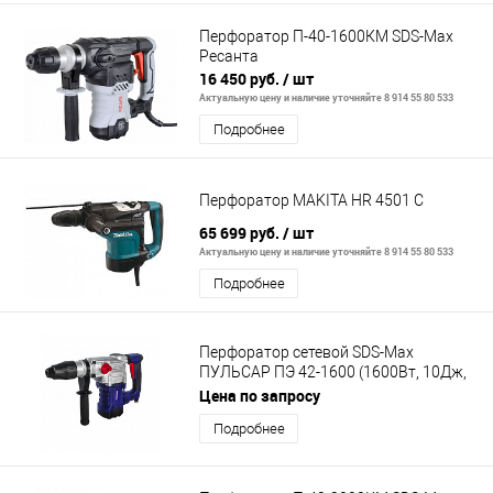
Перфоратор П-40-1600КМ SDS-Max
Ресанта
16 450 руб.
/ шт
Актуальную цену и наличие уточняйте 8 914 55 80 533
Подробнее
Перфоратор MAKITA HR 4501 С
65 699 руб.
/ шт
Актуальную цену и наличие уточняйте 8 914 55 80 533
Подробнее
Перфоратор сетевой SDS-Max
ПУЛЬСАР ПЭ 42-1600 (1600Вт, 10Дж,
7.2кг)
Цена по запросу
Подробнее