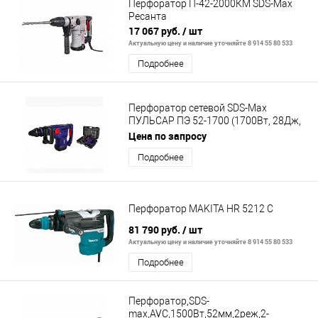
Перфоратор П-42-2000КМ SDS-Max
Ресанта
17 067 руб.
/ шт
Актуальную цену и наличие уточняйте 8 914 55 80 533
Подробнее
Перфоратор сетевой SDS-Max
ПУЛЬСАР ПЭ 52-1700 (1700Вт, 28Дж,
12кг)
Цена по запросу
Подробнее
Перфоратор MAKITA HR 5212 С
81 790 руб.
/ шт
Актуальную цену и наличие уточняйте 8 914 55 80 533
Подробнее
Перфоратор,SDS-
max,AVC,1500Вт,52мм,2реж,2-