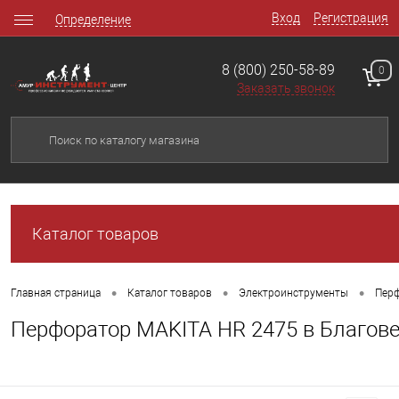
Вход
Регистрация
Определение
8 (800) 250-58-89
0
Заказать звонок
Каталог товаров
•
•
•
Главная страница
Каталог товаров
Электроинструменты
Перф
Перфоратор MAKITA HR 2475 в Благов