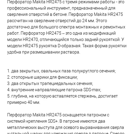
Перфоратор Makita HR2475 с тремя режимами работы - это
профессиональный инструмент, предназначенный для
сверления отверстий в бетоне. Перфоратор Makita HR2475
рассчитан на сверление отверстий до 24 мм. Этого
достаточно для большого спектра монтажных и ремонтных
работ. Перфоратор HR2475 – это одна из модификаций
модели HR2470, отличающийся только задней рукояткой. У
модели HR2475 рукоятка D-образная. Такая форма рукоятки
удобна при размешивании раствора.
1. два закрытых, овальных паза полукруглого сечения;
2. стопорные шарики для фиксации;
3. два открытых трапециедальных сечения;
4. внутренние направляющие патрона SDS-max;
5. глубина, на которую вставляется стержень, достигает
примерно 40 мм.
Перфоратор Makita HR2475 оснащается патроном с
системой крепления SDS+. В патроне имеются два
металлических выступа для осевого выравнивания сверла
и стальной шарик для удержания сверла в патроне. Сверло