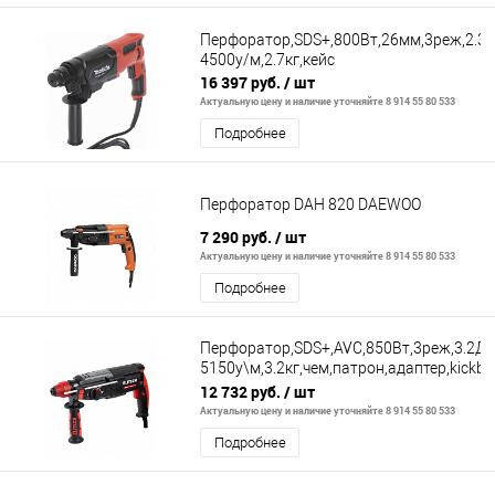
Перфоратор,SDS+,800Вт,26мм,3реж,2.3Д
4500у/м,2.7кг,кейс
16 397 руб.
/ шт
Актуальную цену и наличие уточняйте 8 914 55 80 533
Подробнее
Перфоратор DAH 820 DAEWOO
7 290 руб.
/ шт
Актуальную цену и наличие уточняйте 8 914 55 80 533
Подробнее
Перфоратор,SDS+,AVC,850Вт,3реж,3.2Дж
5150у\м,3.2кг,чем,патрон,адаптер,kickba
protaction
12 732 руб.
/ шт
Актуальную цену и наличие уточняйте 8 914 55 80 533
Подробнее