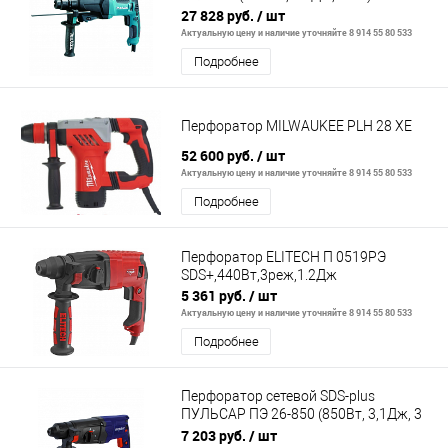
27 828 руб.
/ шт
Актуальную цену и наличие уточняйте 8 914 55 80 533
Подробнее
Перфоратор MILWAUKEE PLH 28 XE
52 600 руб.
/ шт
Актуальную цену и наличие уточняйте 8 914 55 80 533
Подробнее
Перфоратор ELITECH П 0519РЭ
SDS+,440Вт,3реж,1.2Дж
5 361 руб.
/ шт
Актуальную цену и наличие уточняйте 8 914 55 80 533
Подробнее
Перфоратор сетевой SDS-plus
ПУЛЬСАР ПЭ 26-850 (850Вт, 3,1Дж, 3
режима, 2,6кг)
7 203 руб.
/ шт