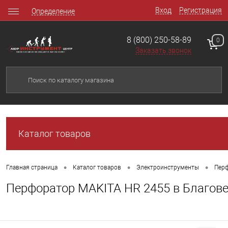
Вход
Регистрация
Определение
8 (800) 250-58-89
0
Заказать звонок
Каталог товаров
•
•
•
Главная страница
Каталог товаров
Электроинструменты
Перф
Перфоратор MAKITA HR 2455 в Благов