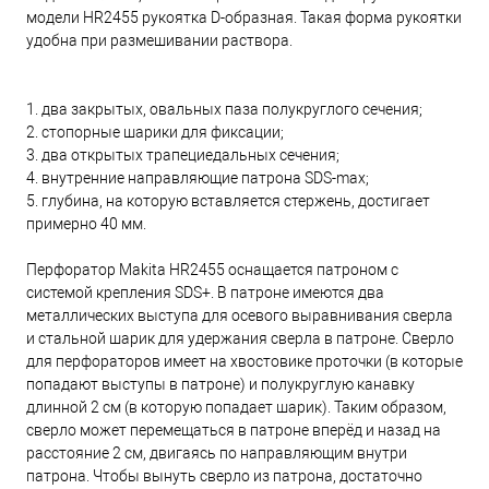
модели HR2455 рукоятка D-образная. Такая форма рукоятки
удобна при размешивании раствора.
1. два закрытых, овальных паза полукруглого сечения;
2. стопорные шарики для фиксации;
3. два открытых трапециедальных сечения;
4. внутренние направляющие патрона SDS-max;
5. глубина, на которую вставляется стержень, достигает
примерно 40 мм.
Перфоратор Makita HR2455 оснащается патроном с
системой крепления SDS+. В патроне имеются два
металлических выступа для осевого выравнивания сверла
и стальной шарик для удержания сверла в патроне. Сверло
для перфораторов имеет на хвостовике проточки (в которые
попадают выступы в патроне) и полукруглую канавку
длинной 2 см (в которую попадает шарик). Таким образом,
сверло может перемещаться в патроне вперёд и назад на
расстояние 2 см, двигаясь по направляющим внутри
патрона. Чтобы вынуть сверло из патрона, достаточно