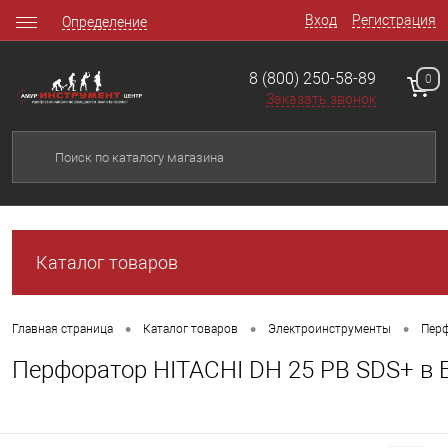
Вход
Регистрация
Определение
8 (800) 250-58-89
0
Заказать звонок
Каталог товаров
•
•
•
Главная страница
Каталог товаров
Электроинструменты
Перф
Перфоратор HITACHI DH 25 PB SDS+ в 