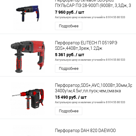
Перфоратор сетевой SDS-plus
ПУЛЬСАР ПЭ 28-900П (900Вт, 3,3Дж, 3
режима, съёмный патрон, 2,9кг)
7 960 руб.
/ шт
Актуальную цену и наличие уточняйте 8 914 55 80 533
Подробнее
Перфоратор ELITECH П 0519РЭ
SDS+,440Вт,3реж,1.2Дж
5 361 руб.
/ шт
Актуальную цену и наличие уточняйте 8 914 55 80 533
Подробнее
Перфоратор,SDS+,AVC,1000Вт,30мм,3реж
3400у\м,4.5кг,пл.пуск,чем,смазка
15 490 руб.
/ шт
Актуальную цену и наличие уточняйте 8 914 55 80 533
Подробнее
Перфоратор DAH 820 DAEWOO