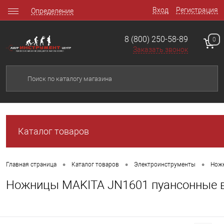
Вход
Регистрация
Определение
8 (800) 250-58-89
0
Заказать звонок
Каталог товаров
•
•
•
Главная страница
Каталог товаров
Электроинструменты
Нож
Ножницы MAKITA JN1601 пуансонные 