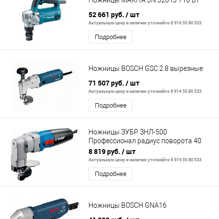
Ножницы MAKITA JN 3201J 710 Вт
52 661 руб.
/ шт
Актуальную цену и наличие уточняйте 8 914 55 80 533
Подробнее
Ножницы BOSCH GSC 2.8 вырезные
71 507 руб.
/ шт
Актуальную цену и наличие уточняйте 8 914 55 80 533
Подробнее
Ножницы ЗУБР ЗНЛ-500
Профессионал радиус поворота 40
мм, толщина листа до
8 819 руб.
/ шт
Актуальную цену и наличие уточняйте 8 914 55 80 533
Подробнее
Ножницы BOSCH GNA16