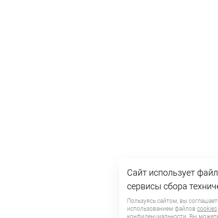
Сайт использует файл
сервисы сбора технич
Пользуясь сайтом, вы соглашает
использованием файлов
cookies
конфиденциальности
. Вы может