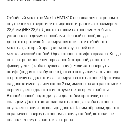
Отбойный молоток Makita HM1810 оснащается патроном с
внутренним отверстием в виде шестигранника с размером
28,6 мм (HEX28,6). Долото в таком патроне может быть
установлено двумя способами. Первый способ, когда
долото с проточкой фиксируется штифтом отбойного
молотка, который вращается вокруг своей оси
металлической скобой. Одна сторона штифта срезана. Когда
он в патроне повёрнут срезанной стороной, долото не
фиксируется (скоба опущена вниз). Если же повернуть
штифт (поднять скобу вверх), то его выпуклая часть попадёт
в проточку на долоте и зафиксирует его в патроне. Проточка
на долоте имеет длину около 2 см, именно на это расстояние
перемещается долото в инструменте во время работы.
Второй способ подходит для долот без проточки, но с
кольцом. Долото вставляется в патрон, а скоба патрона
опускается вниз под кольцо долота. Таким образом, долото
ограничено вверху патроном, а внизу скобой, которая не
позволяет ему выпасть из патрона.