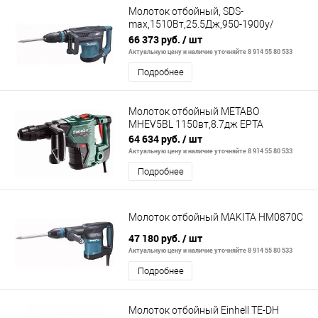
Молоток отбойный, SDS-
max,1510Вт,25.5Дж,950-1900у/
м,10.3кг,кейс,AVT,м/
66 373 руб.
/ шт
функц.рук,плав.пуск
Актуальную цену и наличие уточняйте 8 914 55 80 533
Подробнее
Молоток отбойный METABO
MHEV5BL 1150вт,8.7дж ЕРТА
64 634 руб.
/ шт
Актуальную цену и наличие уточняйте 8 914 55 80 533
Подробнее
Молоток отбойный MAKITA HM0870C
47 180 руб.
/ шт
Актуальную цену и наличие уточняйте 8 914 55 80 533
Подробнее
Молоток отбойный Einhell TE-DH