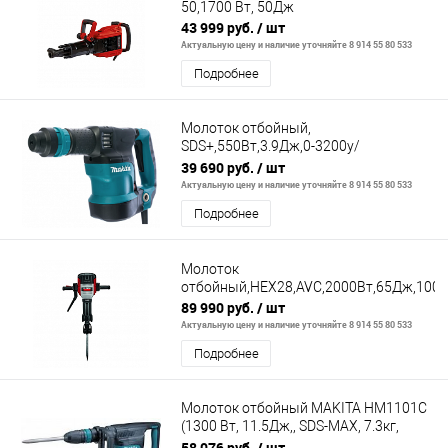
50,1700 Вт, 50Дж
43 999 руб.
/ шт
Актуальную цену и наличие уточняйте 8 914 55 80 533
Подробнее
Молоток отбойный,
SDS+,550Вт,3.9Дж,0-3200у/
м,3.3кг,кейс
39 690 руб.
/ шт
Актуальную цену и наличие уточняйте 8 914 55 80 533
Подробнее
Молоток
отбойный,HEX28,AVC,2000Вт,65Дж,1000у\
89 990 руб.
/ шт
Актуальную цену и наличие уточняйте 8 914 55 80 533
Подробнее
Молоток отбойный MAKITA HM1101C
(1300 Вт, 11.5Дж,, SDS-MAX, 7.3кг,
кейс)
58 076 руб.
/ шт