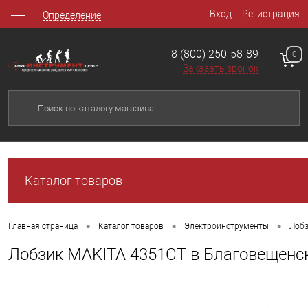
Вход
Регистрация
Определение
8 (800) 250-58-89
0
Заказать звонок
Каталог товаров
•
•
•
Главная страница
Каталог товаров
Электроинструменты
Лоб
Лобзик MAKITA 4351СТ в Благовещенс