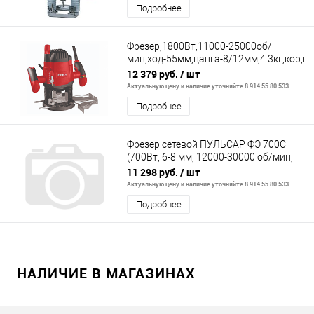
Подробнее
Фрезер,1800Вт,11000-25000об/
мин,ход-55мм,цанга-8/12мм,4.3кг,кор,пл
пуск,электр.стаб-ия,подсв,направл
12 379 руб.
/ шт
Актуальную цену и наличие уточняйте 8 914 55 80 533
Подробнее
Фрезер сетевой ПУЛЬСАР ФЭ 700C
(700Вт, 6-8 мм, 12000-30000 об/мин,
сумка, 1,5 кг) + насадки фрезерна
11 298 руб.
/ шт
Актуальную цену и наличие уточняйте 8 914 55 80 533
Подробнее
НАЛИЧИЕ В МАГАЗИНАХ