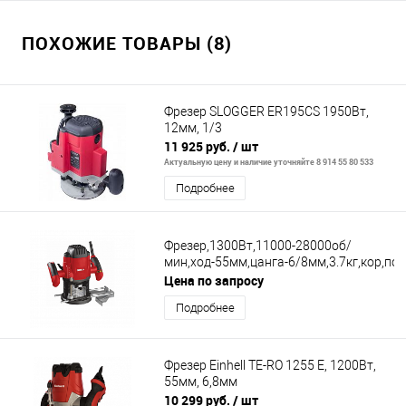
ПОХОЖИЕ ТОВАРЫ (8)
Фрезер SLOGGER ER195CS 1950Вт,
12мм, 1/3
11 925 руб.
/ шт
Актуальную цену и наличие уточняйте 8 914 55 80 533
Подробнее
Фрезер,1300Вт,11000-28000об/
мин,ход-55мм,цанга-6/8мм,3.7кг,кор,по
Цена по запросу
Подробнее
Фрезер Einhell TE-RO 1255 E, 1200Вт,
55мм, 6,8мм
10 299 руб.
/ шт