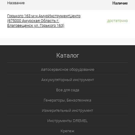
Наличие
Название
Горького 163 м-н АмурИнструментЦентр
(675000 Амурская Область г.
достаточно
Благовещенск ул. Горького 163)
Каталог
Автосервисное оборудование
Аккумуляторный инструмент
Все для сада
Генераторы, Бензотехника
Измерительный инструмент
Инструменты DREMEL
Крепеж