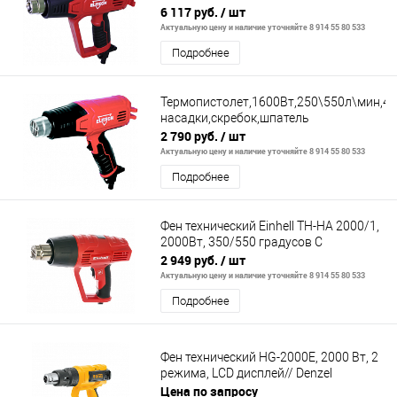
насадки,скребок,шпатель,LCD-диспл
6 117 руб.
/ шт
Актуальную цену и наличие уточняйте 8 914 55 80 533
Подробнее
Термопистолет,1600Вт,250\550л\мин,400
насадки,скребок,шпатель
2 790 руб.
/ шт
Актуальную цену и наличие уточняйте 8 914 55 80 533
Подробнее
Фен технический Einhell TH-HA 2000/1,
2000Вт, 350/550 градусов C
2 949 руб.
/ шт
Актуальную цену и наличие уточняйте 8 914 55 80 533
Подробнее
Фен технический HG-2000E, 2000 Вт, 2
режима, LCD дисплей// Denzel
Цена по запросу