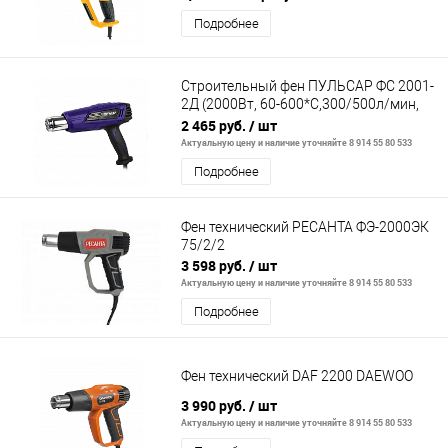
Подробнее
Строительный фен ПУЛЬСАР ФС 2001-
2Д (2000Вт, 60-600*C,300/500л/мин,
LED дисплей, 0,9кг)
2 465 руб.
/ шт
Актуальную цену и наличие уточняйте 8 914 55 80 533
Подробнее
Фен технический РЕСАНТА ФЭ-2000ЭК
75/2/2
3 598 руб.
/ шт
Актуальную цену и наличие уточняйте 8 914 55 80 533
Подробнее
Фен технический DAF 2200 DAEWOO
3 990 руб.
/ шт
Актуальную цену и наличие уточняйте 8 914 55 80 533