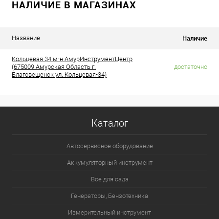
НАЛИЧИЕ В МАГАЗИНАХ
Наличие
Название
Кольцевая 34 м-н АмурИнструментЦентр
(675009 Амурская Область г.
достаточно
Благовещенск ул. Кольцевая-34)
Каталог
Автосервисное оборудование
Аккумуляторный инструмент
Все для сада
Генераторы, Бензотехника
Измерительный инструмент