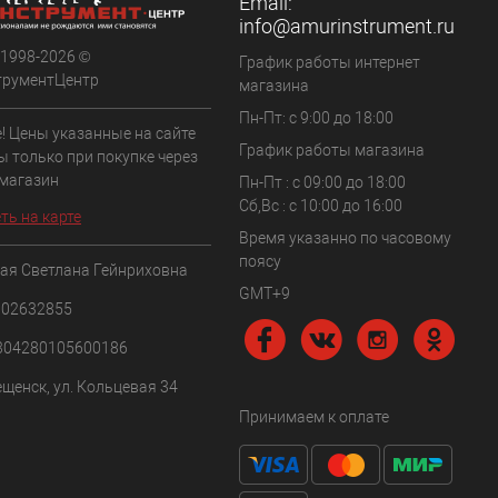
Email:
info@amurinstrument.ru
 1998-2026 ©
График работы интернет
трументЦентр
магазина
Пн-Пт: с 9:00 до 18:00
! Цены указанные на сайте
График работы магазина
ы только при покупке через
 магазин
Пн-Пт : с 09:00 до 18:00
Сб,Вс : c 10:00 до 16:00
ть на карте
Время указанно по часовому
поясу
ая Светлана Гейнриховна
GMT+9
102632855
304280105600186
ещенск, ул. Кольцевая 34
Принимаем к оплате