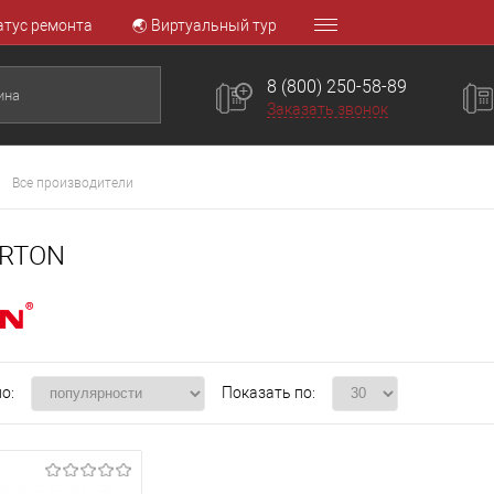
атус ремонта
🌏 Виртуальный тур
8 (800) 250-58-89
Заказать звонок
Все производители
ERTON
о:
Показать по: