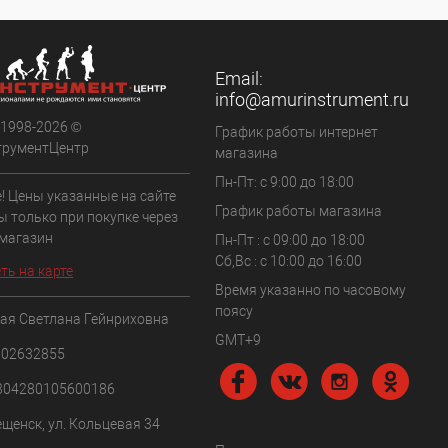
Email:
info@amurinstrument.ru
 1998-2026 ©
График работы интернет
трументЦентр
магазина
Пн-Пт: с 9:00 до 18:00
! Цены указанные на сайте
График работы магазина
ы только при покупке через
 магазин
Пн-Пт : с 09:00 до 18:00
Сб,Вс : c 10:00 до 16:00
ть на карте
Время указанно по часовому
поясу
ая Светлана Гейнриховна
GMT+9
102632855
304280105600186
ещенск, ул. Кольцевая 34