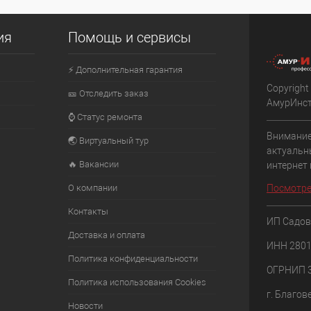
ия
Помощь и сервисы
⚡ Дополнительная гарантия
Copyright
🎫 Отследить заказ
АмурИнс
⌚ Статус ремонта
Внимание
🌏 Виртуальный тур
актуальн
🔥 Вакансии
интернет
О компании
Посмотре
Контакты
ИП Садов
Доставка и оплата
ИНН 280
Политика конфиденциальности
ОГРНИП 
Политика использования Cookies
г. Благов
Новости