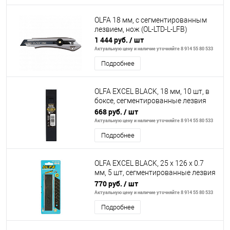
OLFA 18 мм, с сегментированным
лезвием, нож (OL-LTD-L-LFB)
1 444 руб.
/ шт
Актуальную цену и наличие уточняйте 8 914 55 80 533
Подробнее
OLFA EXCEL BLACK, 18 мм, 10 шт, в
боксе, сегментированные лезвия
(OL-LBB-10)
668 руб.
/ шт
Актуальную цену и наличие уточняйте 8 914 55 80 533
Подробнее
OLFA EXCEL BLACK, 25 х 126 х 0.7
мм, 5 шт, сегментированные лезвия
(OL-HBB-5B)
770 руб.
/ шт
Актуальную цену и наличие уточняйте 8 914 55 80 533
Подробнее