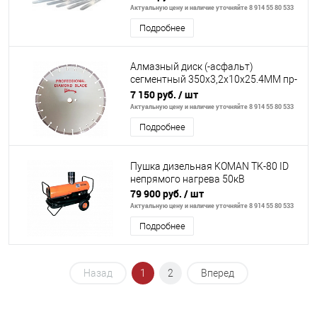
Актуальную цену и наличие уточняйте 8 914 55 80 533
Подробнее
Алмазный диск (-асфальт)
сегментный 350х3,2х10x25.4MM пр-
ва Япония.
7 150 руб.
/ шт
Актуальную цену и наличие уточняйте 8 914 55 80 533
Подробнее
Пушка дизельная KOMAN TK-80 ID
непрямого нагрева 50кВ
79 900 руб.
/ шт
Актуальную цену и наличие уточняйте 8 914 55 80 533
Подробнее
Назад
1
2
Вперед