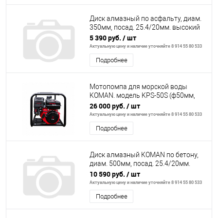
Диск алмазный по асфальту, диам.
350мм, посад. 25.4/20мм. высокий
ресурс
5 390 руб.
/ шт
Актуальную цену и наличие уточняйте 8 914 55 80 533
Подробнее
Мотопомпа для морской воды
KOMAN. модель KPS-50S (ф50мм,
бенз. двигатель 5.5л.с., произв.
26 000 руб.
/ шт
583л/мин)
Актуальную цену и наличие уточняйте 8 914 55 80 533
Подробнее
Диск алмазный KOMAN по бетону,
диам. 500мм, посад. 25.4/20мм.
высокий ресурс
10 590 руб.
/ шт
Актуальную цену и наличие уточняйте 8 914 55 80 533
Подробнее