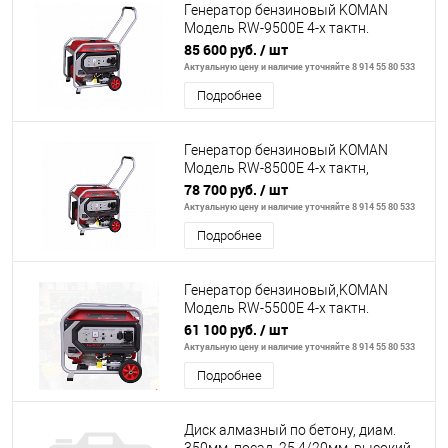
Генератор бензиновый KOMAN
Модель RW-9500E 4-х тактн.
9000Вт-9500Вт, силовая розетка,
85 600 руб.
/ шт
эл. стартер
Актуальную цену и наличие уточняйте 8 914 55 80 533
Подробнее
Генератор бензиновый KOMAN
Модель RW-8500E 4-х тактн,
8000Вт-8500ВТ силовая розетка,
78 700 руб.
/ шт
Актуальную цену и наличие уточняйте 8 914 55 80 533
Подробнее
Генератор бензиновый,KOMAN
Модель RW-5500E 4-х тактн.
5000Вт-5500Вт, силовая розетка,
61 100 руб.
/ шт
эл. старте
Актуальную цену и наличие уточняйте 8 914 55 80 533
Подробнее
Диск алмазный по бетону, диам.