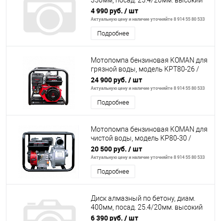
350мм, посад. 25.4/20мм. высокий
ресурс
4 990 руб.
/ шт
Актуальную цену и наличие уточняйте 8 914 55 80 533
Подробнее
Мотопомпа бензиновая KOMAN для
грязной воды, модель KPТ80-26 /
ф80мм/ 1300л/мин.
24 900 руб.
/ шт
Актуальную цену и наличие уточняйте 8 914 55 80 533
Подробнее
Мотопомпа бензиновая KOMAN для
чистой воды, модель KP80-30 /
ф80мм/ 1000л/мин
20 500 руб.
/ шт
Актуальную цену и наличие уточняйте 8 914 55 80 533
Подробнее
Диск алмазный по бетону, диам.
400мм, посад. 25.4/20мм. высокий
ресурс
6 390 руб.
/ шт