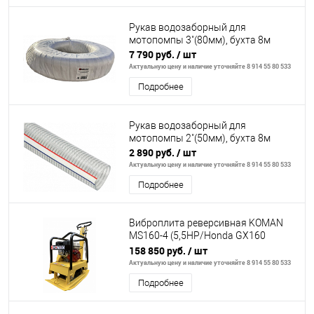
Рукав водозаборный для
мотопомпы 3"(80мм), бухта 8м
7 790 руб.
/ шт
Актуальную цену и наличие уточняйте 8 914 55 80 533
Подробнее
Рукав водозаборный для
мотопомпы 2"(50мм), бухта 8м
2 890 руб.
/ шт
Актуальную цену и наличие уточняйте 8 914 55 80 533
Подробнее
Виброплита реверсивная KOMAN
MS160-4 (5,5НР/Honda GX160
бензин 149кг)
158 850 руб.
/ шт
Актуальную цену и наличие уточняйте 8 914 55 80 533
Подробнее