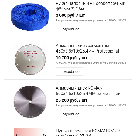
Рукав напорный PE особопрочный.
ф80мм 3", 25м
3 600 руб.
/ шт
Актуальную цену и наличие уточняйте 8 914 55 80 533
Подробнее
Алмазный диск сегментный
450х3,8х10х25,4мм Рrofessional
бетон/асфальт пр-ва Япония
10 700 руб.
/ шт
Актуальную цену и наличие уточняйте 8 914 55 80 533
Подробнее
Алмазный диск KOMAN
600x4.5x10x25.4MM сегментный
(асфальт/бетон) пр-ва Япония.
25 200 руб.
/ шт
Актуальную цену и наличие уточняйте 8 914 55 80 533
Подробнее
Пушка дизельная KOMAN KM-37