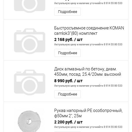
Актуальную цену и наличие уточняйте 8 914 55 80 533
Подробнее
Быстросъемное соединение KOMAN
camlok3"(80) комплект
2 168 руб.
/ шт
Актуальную цену и наличие уточняйте 8 914 55 80 533
Подробнее
Диск алмазный по бетону, диам.
450мм, посад. 25.4/20мм. высокий
ресурс
8 990 руб.
/ шт
Актуальную цену и наличие уточняйте 8 914 55 80 533
Подробнее
Рукав напорный PE особопрочный,
ф50мм 2", 25м
2 200 руб.
/ шт
Актуальную цену и наличие уточняйте 8 914 55 80 533