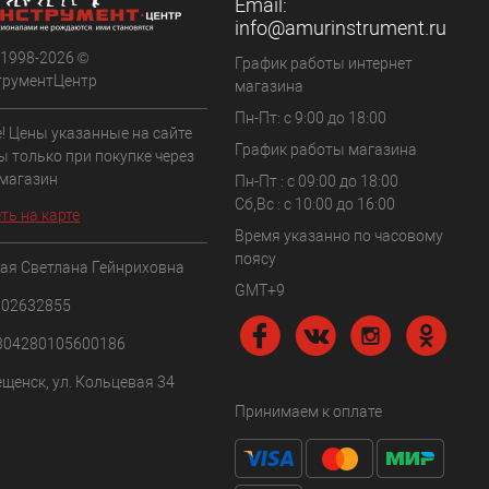
Email:
info@amurinstrument.ru
 1998-2026 ©
График работы интернет
трументЦентр
магазина
Пн-Пт: с 9:00 до 18:00
! Цены указанные на сайте
График работы магазина
ы только при покупке через
 магазин
Пн-Пт : с 09:00 до 18:00
Сб,Вс : c 10:00 до 16:00
ть на карте
Время указанно по часовому
поясу
ая Светлана Гейнриховна
GMT+9
102632855
304280105600186
ещенск, ул. Кольцевая 34
Принимаем к оплате