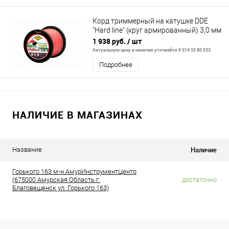
Корд триммерный на катушке DDE
"Hard line" (круг армированный) 3,0 мм
х 120 м, серый/красный
1 938 руб.
/ шт
Актуальную цену и наличие уточняйте 8 914 55 80 533
Подробнее
НАЛИЧИЕ В МАГАЗИНАХ
Наличие
Название
Горького 163 м-н АмурИнструментЦентр
(675000 Амурская Область г.
достаточно
Благовещенск ул. Горького 163)