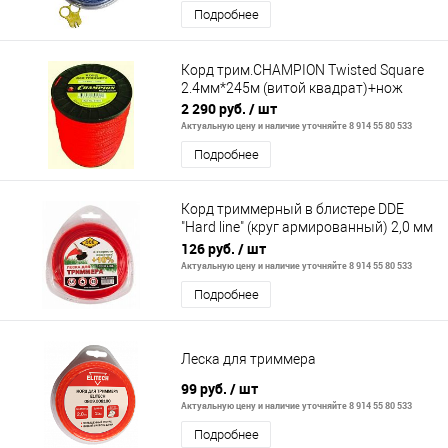
Подробнее
Корд трим.CHAMPION Twisted Square
2.4мм*245м (витой квадрат)+нож
2 290 руб.
/ шт
Актуальную цену и наличие уточняйте 8 914 55 80 533
Подробнее
Корд триммерный в блистере DDE
"Hard line" (круг армированный) 2,0 мм
х 15 м, серый/красный
126 руб.
/ шт
Актуальную цену и наличие уточняйте 8 914 55 80 533
Подробнее
Леска для триммера
99 руб.
/ шт
Актуальную цену и наличие уточняйте 8 914 55 80 533
Подробнее